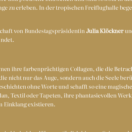
nge zu erleben. In der tropischen Freiflughalle b
schaft von Bundestagspräsidentin
Julia Klöckner
und
indet.
men ihre farbenprächtigen Collagen, die die Betrach
 die nicht nur das Auge, sondern auch die Seele ber
Geschichten ohne Worte und schafft so eine magisc
an, Textil oder Tapeten, ihre phantasievollen Werke
 Einklang existieren.