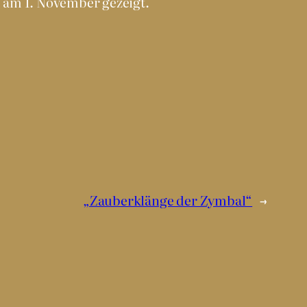
 am 1. November gezeigt.
„Zauberklänge der Zymbal“
→