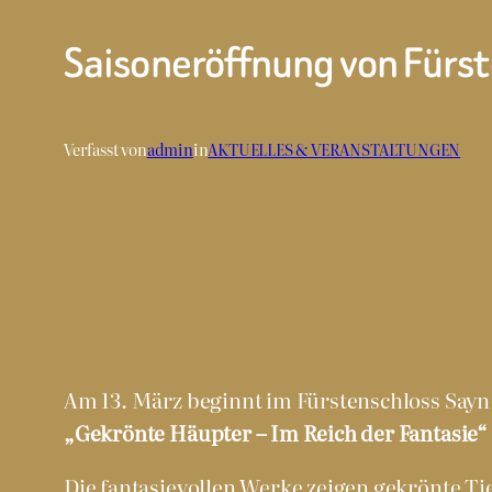
Saisoneröffnung von Fürs
Verfasst von
admin
in
AKTUELLES & VERANSTALTUNGEN
Am 13. März beginnt im Fürstenschloss Sayn
„Gekrönte Häupter – Im Reich der Fantasie“
Die fantasievollen Werke zeigen gekrönte Ti