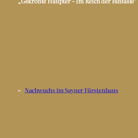
„Gekrönte Häupter – Im Reich der Fantasie“
←
Nachwuchs im Sayner Fürstenhaus