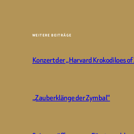
WEITERE BEITRÄGE
Konzert der „Harvard Krokodiloes of
„Zauberklänge der Zymbal“