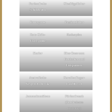
Farbenfrohe
Glasflügelfalter
Schönheiten
Bartagame
Passionsfalter
Rote Chile-
Koikarpfen
Vogelspinne
Kurier
Eine Oase zum
Entdecken und
Entspannen.
Australische
Korallenfinger-
Gespenstschrecke
Laubfrosch
Jemenchamäleon
Färberfrosch
(Dendr
obates
tinctorius)