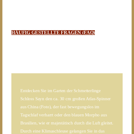
Naturerlebnis zu ermöglichen und so auch für unsere
heimischen Falter und ihre Schutzbedürftigkeit zu werben.
HÄUFIG GESTELLTE FRAGEN (FAQ)
Garten der Schmetterlinge
Entdecken Sie im Garten der Schmetterlinge
Schloss Sayn den ca. 30 cm großen Atlas-Spinner
aus China (Foto), der fast bewegungslos im
Tagschlaf verharrt oder den blauen Morpho aus
Brasilien, wie er majestätisch durch die Luft gleitet.
Durch eine Klimaschleuse gelangen Sie in das