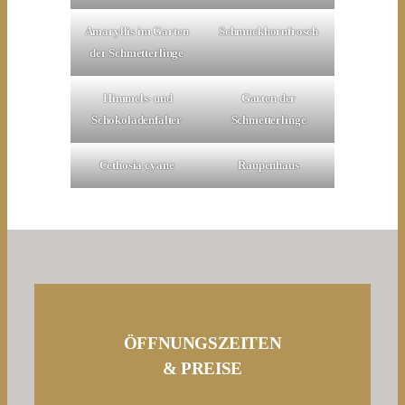
Amaryllis im Garten
Schmuckhornfrosch
der Schmetterlinge
Himmels- und
Garten der
Schokoladenfalter
Schmetterlinge
Cethosia cyane
Raupenhaus
ÖFFNUNGSZEITEN
& PREISE