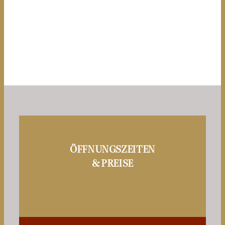
Fürstlicher Schlosspark Sayn e.V.
IBAN: DE27 5705 0120 0000 2122 25
Sparkasse Koblenz
ÖFFNUNGSZEITEN
& PREISE