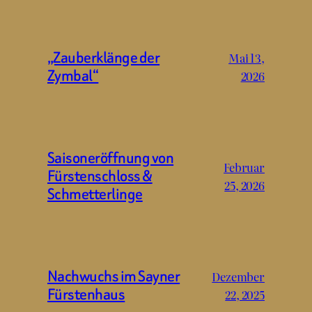
„Zauberklänge der
Mai 13,
Zymbal“
2026
Saisoneröffnung von
Februar
Fürstenschloss &
25, 2026
Schmetterlinge
Nachwuchs im Sayner
Dezember
Fürstenhaus
22, 2025