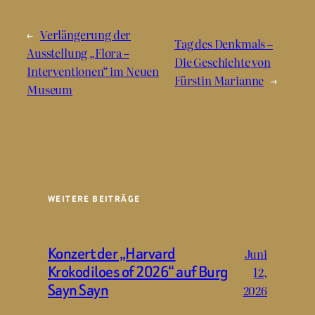
←
Verlängerung der
Tag des Denkmals –
Ausstellung „Flora –
Die Geschichte von
Interventionen“ im Neuen
Fürstin Marianne
→
Museum
WEITERE BEITRÄGE
Konzert der „Harvard
Juni
Krokodiloes of 2026“ auf Burg
12,
Sayn Sayn
2026