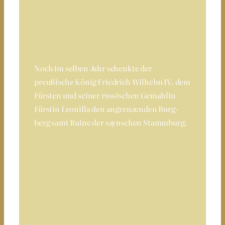
Noch im selben Jahr schenkte der
preußische König Friedrich Wilhelm IV. dem
Fürsten und seiner russischen Gemahlin
Fürstin Leonilla den an­gren­zen­den Burg­
berg samt Ruine der saynschen Stammburg.