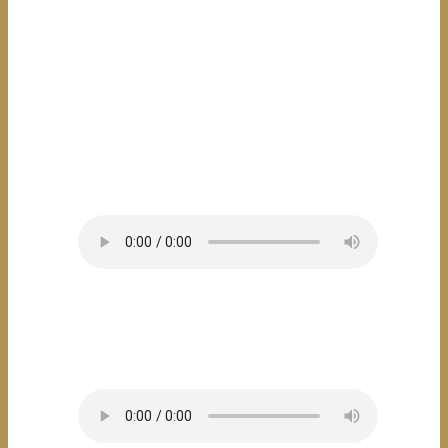
zu einem Bestseller. Aus den Gewinnen konnte die
Stiftung
gegründet werden. Sie zeichnet junge Menschen aus, die
sich im sozialen, ökologischen und kulturellen Bereich
außergewöhnlich und meist ehrenamtlich engagieren.”