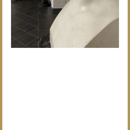
Als Erstes fällt der Blick auf die Marmorbüste des
Feldmarschalls Peter Sayn-Wittgenstein von Samuel
Halberg. Vor Jahren stürzte sie vom Sockel und Peter
verlor dabei die Nasenspitze.
Der filigrane neogotische Stuck, der das große
Treppenhaus prägt, war nach der Kriegszerstörung
des Schlosses Wind und Wetter ausgesetzt und