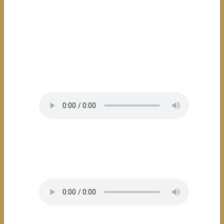
inzwischen berühmten Fotobücher, von „Mamarazza“
bis zu „Stars and Sportscars“, und von „SaynerZeit“ bis
zu „ManniFeste“.