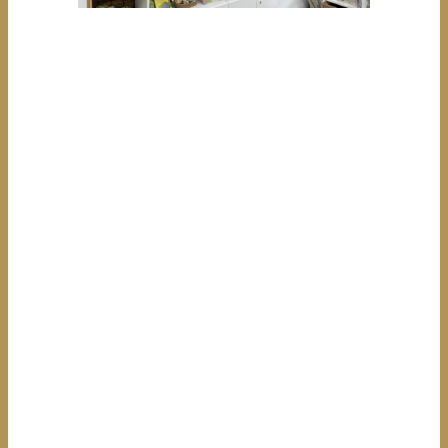
Wenn Ihr auf der Suche nach einem hübschen
Andenken seid, werdet Ihr in der
Schmetterlingsboutique bestimmt fündig. Auch
lehrreiche Bücher über Schmetterlinge gibt es hier
und Geschichten, die Ihr sicher noch nicht kennt.
Wie die wahre Geschichte, die hier in Sayn spielt und
von einem Distelfalter erzählt wird. Wollt Ihr den
Anfang einmal hören? Dann lese ich ihn Euch gerne
vor,
Von stolzen Löwen und dem Schlosshund Disco
„Heute möchte ich Euch von unserem Schlosshund
erzählen, von Löwen und Schmetterlingen und