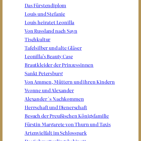
Das Fürstendiplom
Louis und Stefanie
Louis heiratet Leonilla
Von Russland nach Sayn
Tischkultur
Tafelsilber und alte Gläser
Leonilla’s Beauty Case
Brautkleider der Prinzessinnen
Sankt Petersburg
Von Ammen, Müttern und ihren Kindern
Yvonne und Alexander
Alexander´s Nachkommen
Herrschaft und Dienerschaft
Besuch der Preußischen Königsfamilie
Fürstin Margarete von Thurn und Taxis
Artenvielfalt im Schlosspark