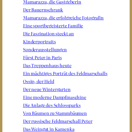
Mamarazza, die Gastgeberin
Der Bauernschrank
Mamarazza, die erfolgreiche Fotografin
Eine sportbegeisterte Familie
Die Faszination steckt an
Kinderportraits
Sonderausstellungen
Fürst Peter in Paris
Das Treppenhaus heute
Ein mächtiges Porträt des Feldmarschalls
Ossip, der Held
Der neue Wintergarten
Eine moderne Dampfmaschine
Die Anlage des Schlossparks
Von Bäumen zu Stammbäumen
Der russische Feldmarschall Peter
Das Weingut in Kamenka