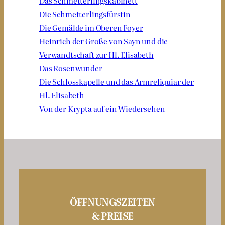
Das Schmetterlingskabinett
Die Schmetterlingsfürstin
Die Gemälde im Oberen Foyer
Heinrich der Große von Sayn und die
Verwandtschaft zur Hl. Elisabeth
Das Rosenwunder
Die Schlosskapelle und das Armreliquiar der
Hl. Elisabeth
Von der Krypta auf ein Wiedersehen
ÖFFNUNGSZEITEN
& PREISE