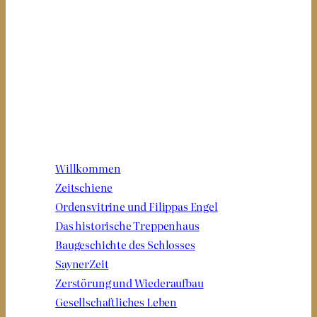
DURCH DAS NEUE
MUSEUM SCHLOSS
SAYN
Bitte Station auswählen:
Willkommen
Zeitschiene
Ordensvitrine und Filippas Engel
Das historische Treppenhaus
Baugeschichte des Schlosses
SaynerZeit
Zerstörung und Wiederaufbau
Gesellschaftliches Leben